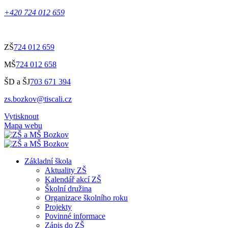
+420 724 012 659
ZŠ
724 012 659
MŠ
724 012 658
ŠD a ŠJ
703 671 394
zs.bozkov@tiscali.cz
Vytisknout
Mapa webu
Základní škola
Aktuality ZŠ
Kalendář akcí ZŠ
Školní družina
Organizace školního roku
Projekty
Povinné informace
Zápis do ZŠ