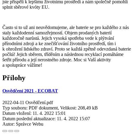
jste přispěli k lepšímu životnímu prostředí a nám společně pomohli
splnit sběrové kvóty EU.
Často si to už ani neuvědomujeme, ale baterie se pro každého z nás
staly každodenní samozřejmostí. Objem prodaných baterií
každoročně narůstá. Jejich vysoká spotřeba vede k plýtvání
přírodními zdroji a ke znečišťování životního prostředí, tím i
k ohrožení lidského zdraví. Proto se každá zpětně odevzdaná baterie
počítá! Jejich sběrem, tříděním a následnou recyklací pomáháme
šetřit přírodu a její nerostného zdroje. Moc si Vaší aktivity
a spolupráce vážíme!
Přílohy
Osvědčení 2021 - ECOBAT
2022-04-11 Osvědčení.pdf
Typ souboru: PDF dokument, Velikost: 208,49 kB
Datum vložení:
11. 4. 2022 15:01
Datum poslední aktualizace:
11. 4. 2022 15:07
Autor:
Správce Webu