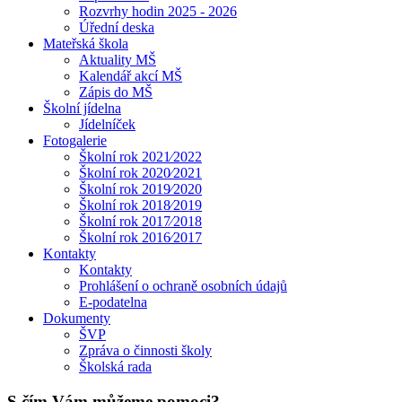
Rozvrhy hodin 2025 - 2026
Úřední deska
Mateřská škola
Aktuality MŠ
Kalendář akcí MŠ
Zápis do MŠ
Školní jídelna
Jídelníček
Fotogalerie
Školní rok 2021⁄2022
Školní rok 2020⁄2021
Školní rok 2019⁄2020
Školní rok 2018⁄2019
Školní rok 2017⁄2018
Školní rok 2016⁄2017
Kontakty
Kontakty
Prohlášení o ochraně osobních údajů
E-podatelna
Dokumenty
ŠVP
Zpráva o činnosti školy
Školská rada
S čím Vám můžeme pomoci?