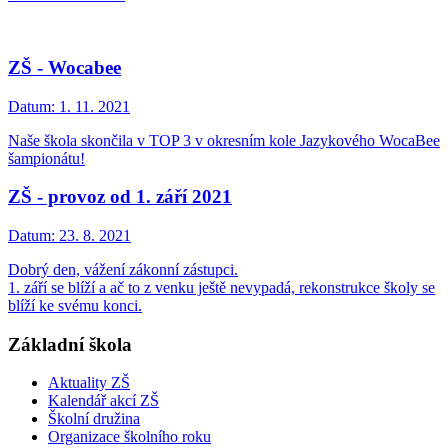
ZŠ - Wocabee
Datum:
1. 11. 2021
Naše škola skončila v TOP 3 v okresním kole Jazykového WocaBee
šampionátu!
ZŠ - provoz od 1. září 2021
Datum:
23. 8. 2021
Dobrý den, vážení zákonní zástupci.
1. září se blíží a ač to z venku ještě nevypadá, rekonstrukce školy se
blíží ke svému konci.
Základní škola
Aktuality ZŠ
Kalendář akcí ZŠ
Školní družina
Organizace školního roku