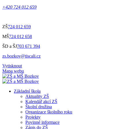
+420 724 012 659
ZŠ
724 012 659
MŠ
724 012 658
ŠD a ŠJ
703 671 394
zs.bozkov@tiscali.cz
Vytisknout
Mapa webu
Základní škola
Aktuality ZŠ
Kalendář akcí ZŠ
Školní družina
Organizace školního roku
Projekty
Povinné informace
Zápis do ZŠ